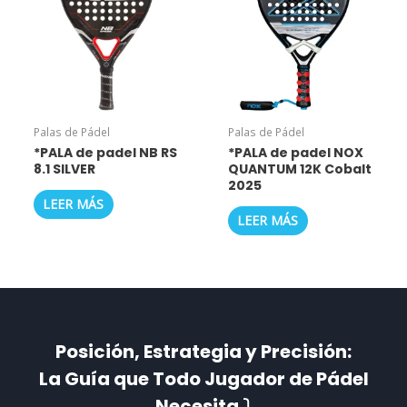
Palas de Pádel
Palas de Pádel
*PALA de padel NB RS
*PALA de padel NOX
8.1 SILVER
QUANTUM 12K Cobalt
2025
LEER MÁS
LEER MÁS
Posición, Estrategia y Precisión:
La Guía que Todo Jugador de Pádel
Necesita ⤵️