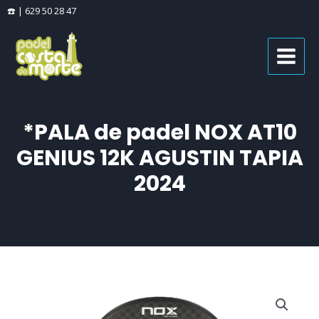
Ir
☎️ | 629 50 28 47
al
MAIN
contenido
MENU
*PALA de padel NOX AT10
GENIUS 12K AGUSTIN TAPIA
2024