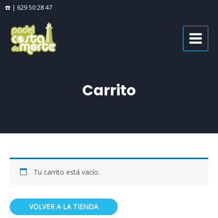
Ir
☎️ | 629 50 28 47
al
MAIN
contenido
MENU
Carrito
Tu carrito está vacío.
VOLVER A LA TIENDA