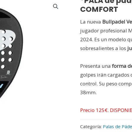
*PALA de pad
COMFORT
La nueva
Bullpadel Ve
jugador profesional M
2024. Es un modelo qu
sobresalientes a los
j
Presenta una
forma de
golpes irán cargados 
control. Su peso comp
38mm.
Precio 125€. DISPON
Categoría:
Palas de Páde