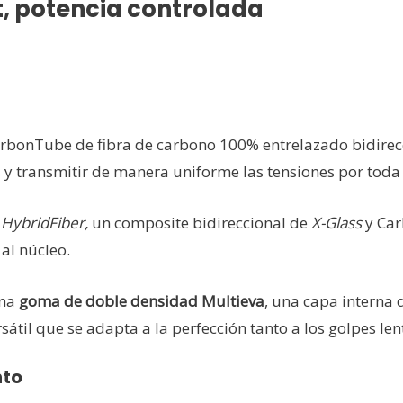
t, potencia controlada
CarbonTube de fibra de carbono 100% entrelazado bidire
es y transmitir de manera uniforme las tensiones por toda 
 HybridFiber,
un composite bidireccional de
X-Glass
y Car
al núcleo.
una
goma de doble densidad Multieva
, una capa interna
til que se adapta a la perfección tanto a los golpes len
nto