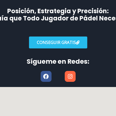
Posición, Estrategia y Precisión:
uía que Todo Jugador de Pádel Necesi
CONSEGUIR GRATIS
Sígueme en Redes:
F
I
a
n
c
s
e
t
b
a
o
g
o
r
k
a