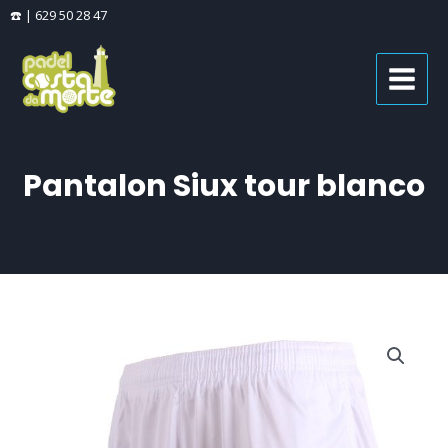
Ir
☎️ | 629 50 28 47
al
MAIN
contenido
MENU
Pantalon Siux tour blanco