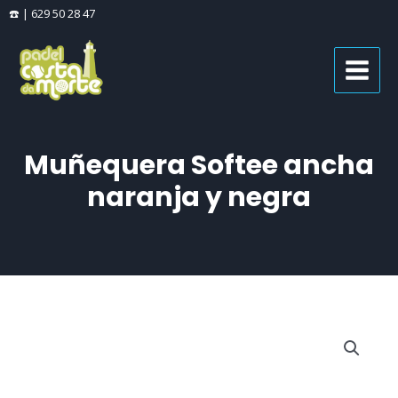
Ir
☎️ | 629 50 28 47
al
MAIN
contenido
MENU
Muñequera Softee ancha
naranja y negra