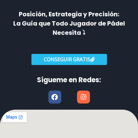
Posición, Estrategia y Precisión:
La Guía que Todo Jugador de Pádel
Necesita ⤵️
CONSEGUIR GRATIS
Sígueme en Redes:
F
I
a
n
c
s
e
t
b
a
o
g
o
r