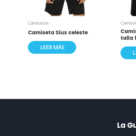
Camisetas
Camise
Camis
Camiseta Siux celeste
talla
LEER MÁS
L
La G