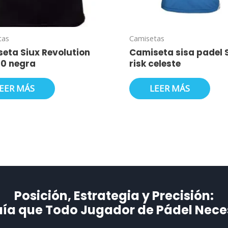
tas
Camisetas
eta Siux Revolution
Camiseta sisa padel 
 10 negra
risk celeste
EER MÁS
LEER MÁS
Posición, Estrategia y Precisión:
uía que Todo Jugador de Pádel Necesi