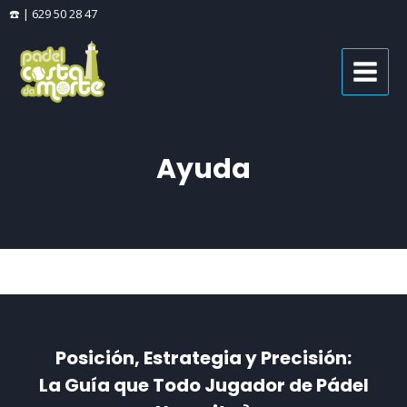
Ir
☎️ | 629 50 28 47
al
MAIN
contenido
MENU
Ayuda
Posición, Estrategia y Precisión:
La Guía que Todo Jugador de Pádel