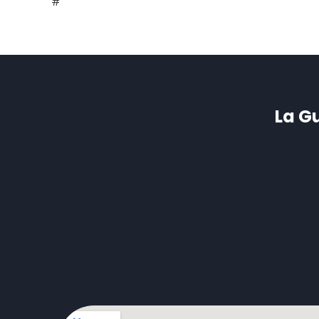
#
La G