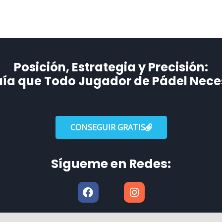
Posición, Estrategia y Precisión:
uía que Todo Jugador de Pádel Necesi
CONSEGUIR GRATIS
Sígueme en Redes:
F
I
a
n
c
s
e
t